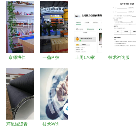
供应链ERP
同（专业
MCU涨价
荣金属 在
管理系统的
版）核心内
从技术咨询
线咨询 北
优势解析
容解析
看半导体产
京通风管道
业的连锁震
荡
京师博仁
一鼎科技
上周170家
技术咨询服
以科技赋能
绿色智能工
公司入驻仪
务合同书
心理咨询，
厂产品发布
表网，实验
构筑心灵健
会闪耀
仪器供应商
康的智慧桥
2017陶瓷
数量显著增
梁
工业展，引
多
领技术咨询
新风潮
环氧煤沥青
技术咨询
防腐钢管加
未来十年职